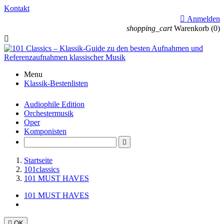
Kontakt

Anmelden
shopping_cart
Warenkorb
(0)

Menu
Klassik-Bestenlisten
Audiophile Edition
Orchestermusik
Oper
Komponisten

Startseite
101classics
101 MUST HAVES
101 MUST HAVES

OK