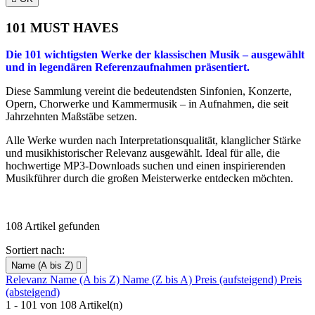
101 MUST HAVES
Die 101 wichtigsten Werke der klassischen Musik – ausgewählt
und in legendären Referenzaufnahmen präsentiert.
Diese Sammlung vereint die bedeutendsten Sinfonien, Konzerte,
Opern, Chorwerke und Kammermusik – in Aufnahmen, die seit
Jahrzehnten Maßstäbe setzen.
Alle Werke wurden nach Interpretationsqualität, klanglicher Stärke
und musikhistorischer Relevanz ausgewählt. Ideal für alle, die
hochwertige MP3-Downloads suchen und einen inspirierenden
Musikführer durch die großen Meisterwerke entdecken möchten.
Best Of Classical Music
108 Artikel gefunden
Sortiert nach:
Name (A bis Z)

Relevanz
Name (A bis Z)
Name (Z bis A)
Preis (aufsteigend)
Preis
(absteigend)
1 - 101 von 108 Artikel(n)