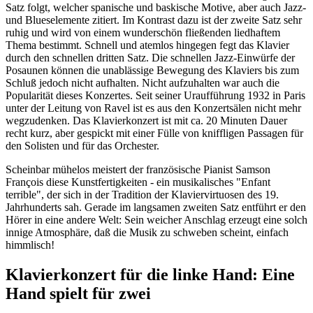
Satz folgt, welcher spanische und baskische Motive, aber auch Jazz-
und Blueselemente zitiert. Im Kontrast dazu ist der zweite Satz sehr
ruhig und wird von einem wunderschön fließenden liedhaftem
Thema bestimmt. Schnell und atemlos hingegen fegt das Klavier
durch den schnellen dritten Satz. Die schnellen Jazz-Einwürfe der
Posaunen können die unablässige Bewegung des Klaviers bis zum
Schluß jedoch nicht aufhalten. Nicht aufzuhalten war auch die
Popularität dieses Konzertes. Seit seiner Uraufführung 1932 in Paris
unter der Leitung von Ravel ist es aus den Konzertsälen nicht mehr
wegzudenken. Das Klavierkonzert ist mit ca. 20 Minuten Dauer
recht kurz, aber gespickt mit einer Fülle von kniffligen Passagen für
den Solisten und für das Orchester.
Scheinbar mühelos meistert der französische Pianist Samson
François diese Kunstfertigkeiten - ein musikalisches "Enfant
terrible", der sich in der Tradition der Klaviervirtuosen des 19.
Jahrhunderts sah. Gerade im langsamen zweiten Satz entführt er den
Hörer in eine andere Welt: Sein weicher Anschlag erzeugt eine solch
innige Atmosphäre, daß die Musik zu schweben scheint, einfach
himmlisch!
Klavierkonzert für die linke Hand: Eine
Hand spielt für zwei