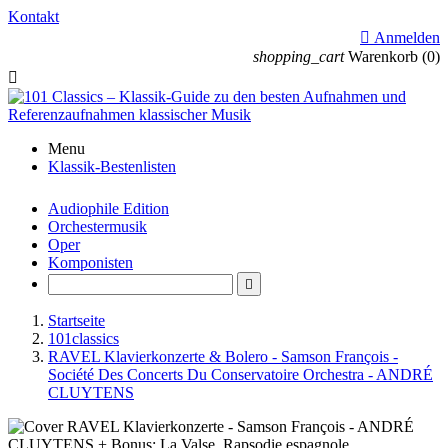
Kontakt

Anmelden
shopping_cart
Warenkorb
(0)

Menu
Klassik-Bestenlisten
Audiophile Edition
Orchestermusik
Oper
Komponisten

Startseite
101classics
RAVEL Klavierkonzerte & Bolero - Samson François -
Société Des Concerts Du Conservatoire Orchestra - ANDRÉ
CLUYTENS