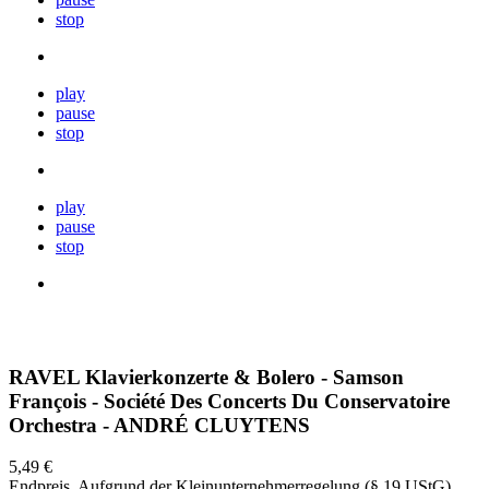
stop
play
pause
stop
play
pause
stop
RAVEL Klavierkonzerte & Bolero - Samson
François - Société Des Concerts Du Conservatoire
Orchestra - ANDRÉ CLUYTENS
5,49 €
Endpreis. Aufgrund der Kleinunternehmerregelung (§ 19 UStG)