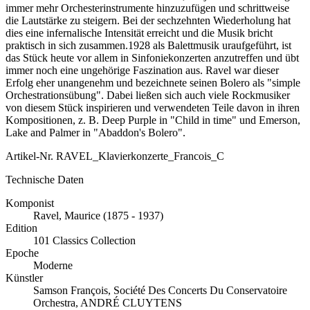
immer mehr Orchesterinstrumente hinzuzufügen und schrittweise
die Lautstärke zu steigern. Bei der sechzehnten Wiederholung hat
dies eine infernalische Intensität erreicht und die Musik bricht
praktisch in sich zusammen.1928 als Balettmusik uraufgeführt, ist
das Stück heute vor allem in Sinfoniekonzerten anzutreffen und übt
immer noch eine ungehörige Faszination aus. Ravel war dieser
Erfolg eher unangenehm und bezeichnete seinen Bolero als "simple
Orchestrationsübung". Dabei ließen sich auch viele Rockmusiker
von diesem Stück inspirieren und verwendeten Teile davon in ihren
Kompositionen, z. B. Deep Purple in "Child in time" und Emerson,
Lake and Palmer in "Abaddon's Bolero".
Artikel-Nr.
RAVEL_Klavierkonzerte_Francois_C
Technische Daten
Komponist
Ravel, Maurice (1875 - 1937)
Edition
101 Classics Collection
Epoche
Moderne
Künstler
Samson François, Société Des Concerts Du Conservatoire
Orchestra, ANDRÉ CLUYTENS