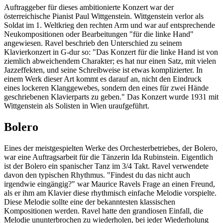
Auftraggeber für dieses ambitionierte Konzert war der
österreichische Pianist Paul Wittgenstein. Wittgenstein verlor als
Soldat im 1. Weltkrieg den rechten Arm und war auf entsprechende
Neukompositionen oder Bearbeitungen "für die linke Hand"
angewiesen. Ravel beschrieb den Unterschied zu seinem
Klavierkonzert in G-dur so: "Das Konzert für die linke Hand ist von
ziemlich abweichendem Charakter; es hat nur einen Satz, mit vielen
Jazzeffekten, und seine Schreibweise ist etwas komplizierter. In
einem Werk dieser Art kommt es darauf an, nicht den Eindruck
eines lockeren Klanggewebes, sondern den eines für zwei Hände
geschriebenen Klavierparts zu geben." Das Konzert wurde 1931 mit
Wittgenstein als Solisten in Wien uraufgeführt.
Bolero
Eines der meistgespielten Werke des Orchesterbetriebes, der Bolero,
war eine Auftragsarbeit für die Tänzerin Ida Rubinstein. Eigentlich
ist der Bolero ein spanischer Tanz im 3/4 Takt. Ravel verwendete
davon den typischen Rhythmus. "Findest du das nicht auch
irgendwie eingängig?" war Maurice Ravels Frage an einen Freund,
als er ihm am Klavier diese rhythmisch einfache Melodie vorspielte.
Diese Melodie sollte eine der bekanntesten klassischen
Kompositionen werden. Ravel hatte den grandiosen Einfall, die
Melodie ununterbrochen zu wiederholen, bei jeder Wiederholung