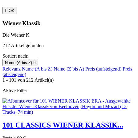

OK
Wiener Klassik
Die Wiener K
212 Artikel gefunden
Sortiert nach:
Name (A bis Z)

Relevanz
Name (A bis Z)
Name (Z bis A)
Preis (aufsteigend)
Preis
(absteigend)
1 - 101 von 212 Artikel(n)
Aktive Filter
101 CLASSICS WIENER KLASSIK...