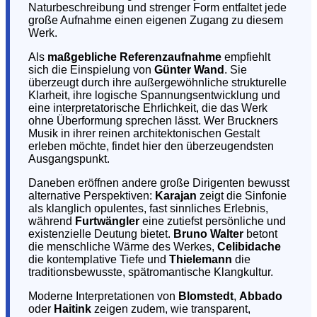
Naturbeschreibung und strenger Form entfaltet jede
große Aufnahme einen eigenen Zugang zu diesem
Werk.
Als
maßgebliche Referenzaufnahme
empfiehlt
sich die Einspielung von
Günter Wand
. Sie
überzeugt durch ihre außergewöhnliche strukturelle
Klarheit, ihre logische Spannungsentwicklung und
eine interpretatorische Ehrlichkeit, die das Werk
ohne Überformung sprechen lässt. Wer Bruckners
Musik in ihrer reinen architektonischen Gestalt
erleben möchte, findet hier den überzeugendsten
Ausgangspunkt.
Daneben eröffnen andere große Dirigenten bewusst
alternative Perspektiven:
Karajan
zeigt die Sinfonie
als klanglich opulentes, fast sinnliches Erlebnis,
während
Furtwängler
eine zutiefst persönliche und
existenzielle Deutung bietet.
Bruno Walter
betont
die menschliche Wärme des Werkes,
Celibidache
die kontemplative Tiefe und
Thielemann
die
traditionsbewusste, spätromantische Klangkultur.
Moderne Interpretationen von
Blomstedt
,
Abbado
oder
Haitink
zeigen zudem, wie transparent,