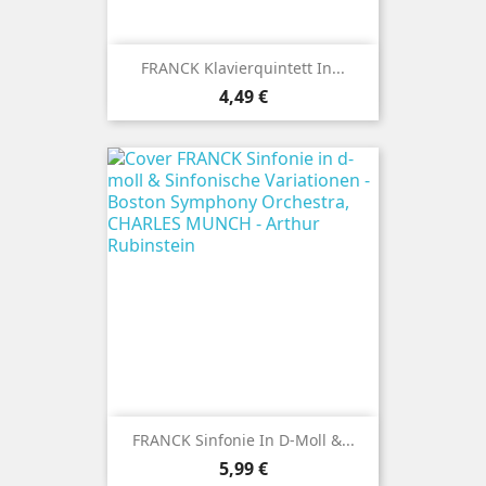
FRANCK Klavierquintett In...
Preis
4,49 €
FRANCK Sinfonie In D-Moll &...
Preis
5,99 €