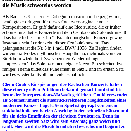
die Musik schwerelos werden
Als Bach 1729 Leiter des Collegium musicum in Leipzig wurde,
benötigte er dringend für dieses Orchester originelle neue
Kompositionen. Er griff dafür auf eine Idee zurück, die er früher
schon einmal hatte: Konzerte mit dem Cembalo als Soloinstrument!
Das hatte bisher nur er im 5. Brandenburgischen Konzert gewagt.
Insgesamt schuf er dreizehn dieser Cembalokonzerte. Das
gelungenste ist die Nr. 5 in f-moll BWV 1056. Zu Beginn finden
wir ein kraftvolles rhythmisches Hauptthema, mehrmals von den
Streichern wiederholt. Zwischen den Wiederholungen
"improvisiert" das Soloinstrument eigene Ideen. Ein schreitendes
ruhiges Thema bildet das Fundament in Satz 2 und im dritten Satz
wird es wieder kraftvoll und leidenschaftlich.
Glenn Goulds Einspielungen der Bachschen Konzerte haben
diese einem großen Publikum bekannt gemacht und sind bis
heute der Interpretations-Maßstab geblieben. Gould verwendet
als Soloinstrument die ausdrucksreicheren Möglichkeiten eines
modernen Konzertflügels. Sein Spiel ist geprägt von einem
stakkatoähnlichen harten Anschlag in den schnellen Sätzen und
für ein tiefes Empfinden der richtigen Strukturen. Denn im
langsamen zweiten Satz wird sein Anschlag ganz weich und
sanft. Hier wird die Musik förmlich schwerelos und beginnt zu