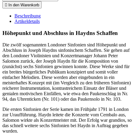

In den Warenkorb
Beschreibung
Artikeldetails
Höhepunkt und Abschluss in Haydns Schaffen
Die zwölf sogenannten Londoner Sinfonien sind Höhepunkt und
Abschluss in Joseph Haydns sinfonischem Schaffen. Sie gehen auf
den Londoner Violinisten und Konzertmanager Johann Peter
Salomon zurück, der Joseph Haydn für die Komposition von
(zunächst) sechs Sinfonien gewinnen konnte. Diese Werke sind für
ein breites bürgerliches Publikum konzipiert und somit voller
einfacher Melodien. Diese werden aber eingebunden in ein
meisterhaftes Konzept mit (im Vergleich zu den früheren Sinfonien)
reicherer Instrumentation, kontrastreichem Einsatz der Bläser und
genialen motivischen Einfällen, wie etwa den Paukenschlag in Nr.
94, das Uhrenticken (Nr. 101) oder das Paukensolo in Nr. 103.
Die ersten Sinfonien der Serie kamen im Frühjahr 1791 in London
zur Uraufführung. Haydn leitete die Konzerte vom Cembalo aus,
Salomon wirkte als Konzertmeister mit. Der Erfolg war grandios, so
das schnell weitere sechs Sinfonien bei Haydn in Auftrag gegeben
wurden.