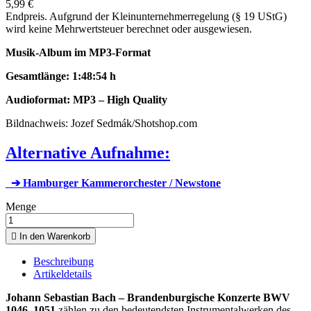
5,99 €
Endpreis. Aufgrund der Kleinunternehmerregelung (§ 19 UStG)
wird keine Mehrwertsteuer berechnet oder ausgewiesen.
Musik-Album im MP3-Format
Gesamtlänge: 1:48:54 h
Audioformat:
MP3 – High Quality
Bildnachweis: Jozef Sedmák/Shotshop.com
Alternative Aufnahme:
➔ Hamburger Kammerorchester / Newstone
Menge

In den Warenkorb
Beschreibung
Artikeldetails
Johann Sebastian Bach – Brandenburgische Konzerte BWV
1046–1051
zählen zu den bedeutendsten Instrumentalwerken des